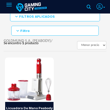
Toggle navigation
FILTROS APLICADOS
Filtro
GOLDMUND S.A. (PEABODY)/
Se encontro
1
producto
Licuadora De Mano Peabody