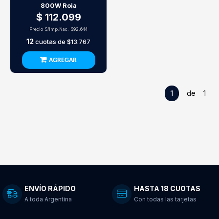
800W Roja
$ 112.099
Precio S/Imp.Nac.
$92.644
12
cuotas de
$13.767
AGREGAR
1
de 1
ENVÍO RÁPIDO
HASTA 18 CUOTAS
A toda Argentina
Con todas las tarjetas