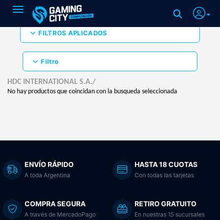
Toggle navigation
FILTROS APLICADOS
Filtro
HDC INTERNATIONAL S.A./
No hay productos que coincidan con la busqueda seleccionada
ENVÍO RÁPIDO
HASTA 18 CUOTAS
A toda Argentina
Con todas las tarjetas
COMPRA SEGURA
RETIRO GRATUITO
A través de MercadoPago
En nuestras 15 sucursales