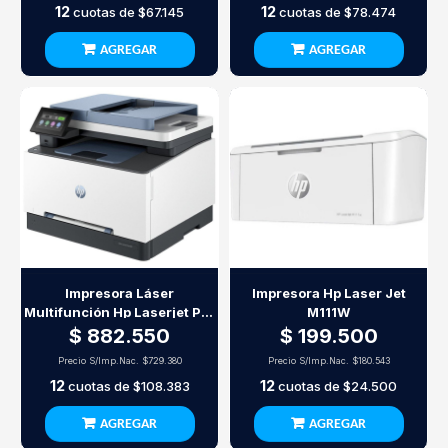
12
12
cuotas de
$67.145
cuotas de
$78.474
AGREGAR
AGREGAR
Impresora Láser
Impresora Hp Laser Jet
Multifunción Hp Laserjet Pro
M111W
Mfp 3303Fdw Wifi
$ 882.550
$ 199.500
Precio S/Imp.Nac.
$729.380
Precio S/Imp.Nac.
$180.543
12
12
cuotas de
$108.383
cuotas de
$24.500
AGREGAR
AGREGAR