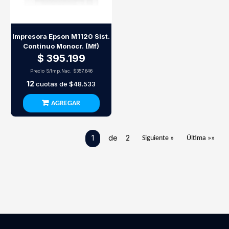
Impresora Epson M1120 Sist.
Continuo Monocr. (Mf)
$ 395.199
Precio S/Imp.Nac.
$357.646
12
cuotas de
$48.533
AGREGAR
1
de 2
Siguiente »
Última »»