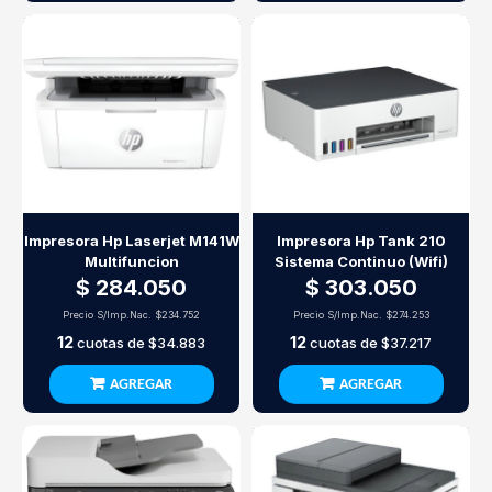
Impresora Hp Laserjet M141W
Impresora Hp Tank 210
Multifuncion
Sistema Continuo (Wifi)
$ 284.050
$ 303.050
Precio S/Imp.Nac.
$234.752
Precio S/Imp.Nac.
$274.253
12
12
cuotas de
$34.883
cuotas de
$37.217
AGREGAR
AGREGAR