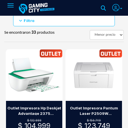
Toggle navigation
Filtro
Se encontraron
33
productos
Outlet Impresora Hp Deskjet
Outlet Impresora Pantum
Advantage 2375
Laser P2509W
Multifunción Usb
Monocromática Wifi
$ 132.999
$ 156.749
$ 104.999
$ 123.749