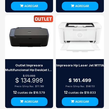
AGREGAR
AGREGAR
Outlet Impresora
Impresora Hp Laser Jet M111A
Multifuncional Hp Deskjet Ink
Advantage 2975 Wi-Fi
$ 170.999
$ 134.999
$ 161.499
Precio S/Imp.Nac.
$111.569
Precio S/Imp.Nac.
$146.153
12
12
cuotas de
$16.579
cuotas de
$19.833
AGREGAR
AGREGAR