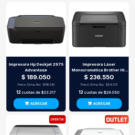
Impresora Hp Deskjet 2975
Impresora Láser
Advantage
Monocromática Brother Hl-
L1222 21Ppm Usb
$ 189.050
$ 236.550
Precio S/Imp.Nac.
$156.240
Precio S/Imp.Nac.
$214.072
12
12
cuotas de
$23.217
cuotas de
$29.050
AGREGAR
AGREGAR
OFERTA!