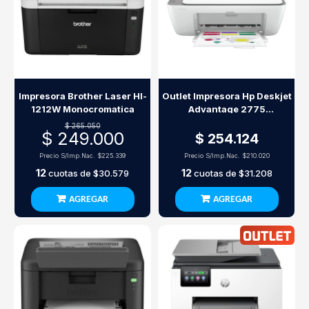
Impresora Brother Laser Hl-
Outlet Impresora Hp Deskjet
1212W Monocromatica
Advantage 2775
Multifunción Wi-Fi
$ 265.050
$ 249.000
$ 254.124
Precio S/Imp.Nac.
$225.339
Precio S/Imp.Nac.
$210.020
12
12
cuotas de
$30.579
cuotas de
$31.208
AGREGAR
AGREGAR