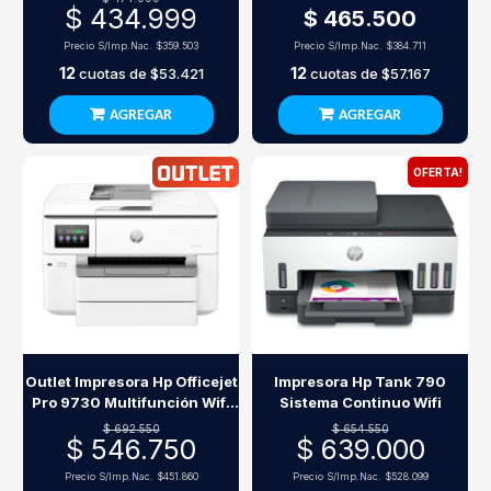
$ 434.999
$ 465.500
Precio S/Imp.Nac.
$359.503
Precio S/Imp.Nac.
$384.711
12
12
cuotas de
$53.421
cuotas de
$57.167
AGREGAR
AGREGAR
OFERTA!
Outlet Impresora Hp Officejet
Impresora Hp Tank 790
Pro 9730 Multifunción Wifi
Sistema Continuo Wifi
A3
$ 692.550
$ 654.550
$ 546.750
$ 639.000
Precio S/Imp.Nac.
$451.860
Precio S/Imp.Nac.
$528.099