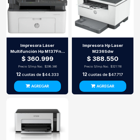
Impresora Láser
Impresora Hp Laser
Multifunción Hp M137Fnw
M236Sdw
Wifi Monocromática
$ 360.999
$ 388.550
Precio S/Imp.Nac.
$298.346
Precio S/Imp.Nac.
$321.116
12
12
cuotas de
$44.333
cuotas de
$47.717
AGREGAR
AGREGAR