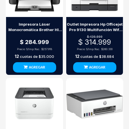
Impresora Láser
Outlet Impresora Hp Officejet
Monocromática Brother Hl-
Pro 9130 Multifunción Wifi
L1232W Wi-Fi 20Ppm
Adf
$ 436.999
$ 314.999
$ 284.999
Precio S/Imp.Nac.
$257.918
Precio S/Imp.Nac.
$260.330
12
12
cuotas de
$35.000
cuotas de
$38.684
AGREGAR
AGREGAR