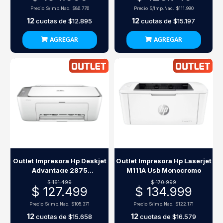
Precio S/Imp.Nac.
$86.776
Precio S/Imp.Nac.
$111.990
12
12
cuotas de
$12.895
cuotas de
$15.197
AGREGAR
AGREGAR
Outlet Impresora Hp Deskjet
Outlet Impresora Hp Laserjet
Advantage 2875
M111A Usb Monocromo
Multifunción Wi-Fi
$ 161.499
$ 170.999
$ 127.499
$ 134.999
Precio S/Imp.Nac.
$105.371
Precio S/Imp.Nac.
$122.171
12
12
cuotas de
$15.658
cuotas de
$16.579