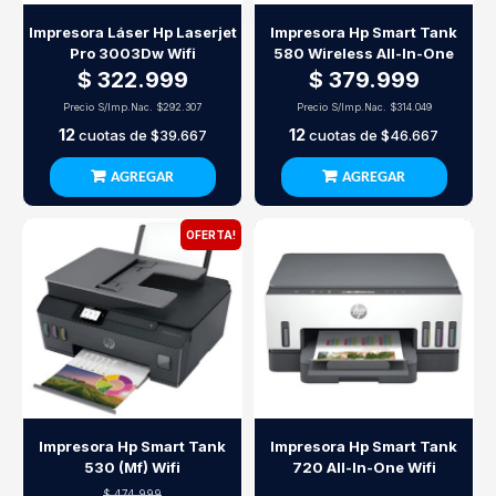
Impresora Láser Hp Laserjet
Impresora Hp Smart Tank
Pro 3003Dw Wifi
580 Wireless All-In-One
$ 322.999
$ 379.999
Precio S/Imp.Nac.
$292.307
Precio S/Imp.Nac.
$314.049
12
12
cuotas de
$39.667
cuotas de
$46.667
AGREGAR
AGREGAR
OFERTA!
Impresora Hp Smart Tank
Impresora Hp Smart Tank
530 (Mf) Wifi
720 All-In-One Wifi
$ 474.999