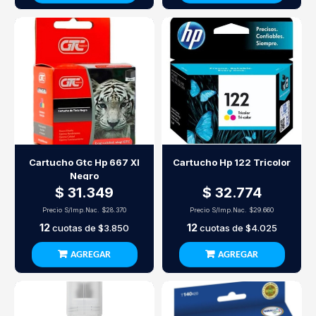
Cartucho Gtc Hp 667 Xl
Cartucho Hp 122 Tricolor
Negro
$ 31.349
$ 32.774
Precio S/Imp.Nac.
$28.370
Precio S/Imp.Nac.
$29.660
12
12
cuotas de
$3.850
cuotas de
$4.025
AGREGAR
AGREGAR