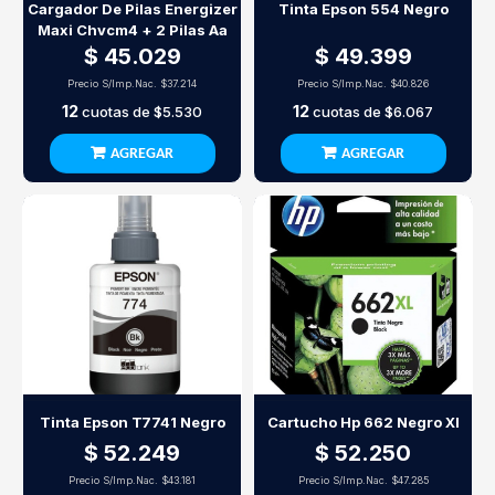
Cargador De Pilas Energizer
Tinta Epson 554 Negro
Maxi Chvcm4 + 2 Pilas Aa
$ 45.029
$ 49.399
Precio S/Imp.Nac.
$37.214
Precio S/Imp.Nac.
$40.826
12
12
cuotas de
$5.530
cuotas de
$6.067
AGREGAR
AGREGAR
Tinta Epson T7741 Negro
Cartucho Hp 662 Negro Xl
$ 52.249
$ 52.250
Precio S/Imp.Nac.
$43.181
Precio S/Imp.Nac.
$47.285