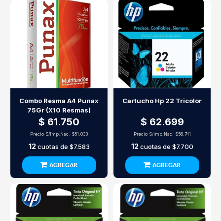
Combo Resma A4 Punax
Cartucho Hp 22 Tricolor
75Gr (X10 Resmas)
$ 61.750
$ 62.699
Precio S/Imp.Nac.
$51.033
Precio S/Imp.Nac.
$56.741
12
12
cuotas de
$7.583
cuotas de
$7.700
AGREGAR
AGREGAR