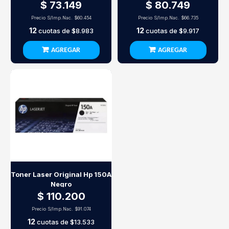
$ 73.149
$ 80.749
Precio S/Imp.Nac.
$60.454
Precio S/Imp.Nac.
$66.735
12
12
cuotas de
$8.983
cuotas de
$9.917
AGREGAR
AGREGAR
Toner Laser Original Hp 150A
Negro
$ 110.200
Precio S/Imp.Nac.
$91.074
12
cuotas de
$13.533