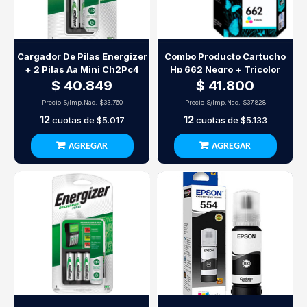
Cargador De Pilas Energizer
Combo Producto Cartucho
+ 2 Pilas Aa Mini Ch2Pc4
Hp 662 Negro + Tricolor
$ 40.849
$ 41.800
Precio S/Imp.Nac.
$33.760
Precio S/Imp.Nac.
$37.828
12
12
cuotas de
$5.017
cuotas de
$5.133
AGREGAR
AGREGAR