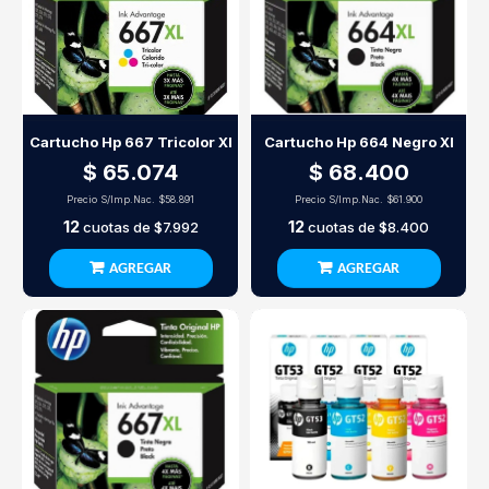
Cartucho Hp 667 Tricolor Xl
Cartucho Hp 664 Negro Xl
$ 65.074
$ 68.400
Precio S/Imp.Nac.
$58.891
Precio S/Imp.Nac.
$61.900
12
12
cuotas de
$7.992
cuotas de
$8.400
AGREGAR
AGREGAR