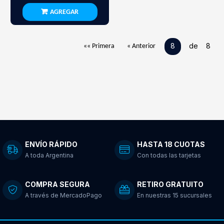
AGREGAR
8
de 8
«« Primera
« Anterior
ENVÍO RÁPIDO
HASTA 18 CUOTAS
A toda Argentina
Con todas las tarjetas
COMPRA SEGURA
RETIRO GRATUITO
A través de MercadoPago
En nuestras 15 sucursales