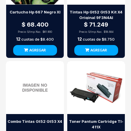
Cartucho Hp 667 Negro Xl
Tintas Hp Gt52 Gt53 Kit X4
Original 9F3N4Al
$ 68.400
$ 71.249
Precio S/Imp.Nac.
$61.900
Precio S/Imp.Nac.
$58.884
12
12
cuotas de
$8.400
cuotas de
$8.750
AGREGAR
AGREGAR
Combo Tintas Gt52 Gt53 X4
Toner Pantum Cartridge Tl-
411X