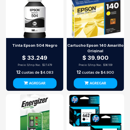
Tinta Epson 504 Negro
Cartucho Epson 140 Amarillo
Original
$ 33.249
$ 39.900
Precio S/Imp.Nac.
$27.479
Precio S/Imp.Nac.
$36.109
12
12
cuotas de
$4.083
cuotas de
$4.900
AGREGAR
AGREGAR