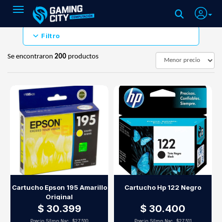
Toggle navigation
Filtro
Se encontraron
200
productos
Cartucho Epson 195 Amarillo
Cartucho Hp 122 Negro
Original
$ 30.399
$ 30.400
Precio S/Imp.Nac.
$27.510
Precio S/Imp.Nac.
$27.511