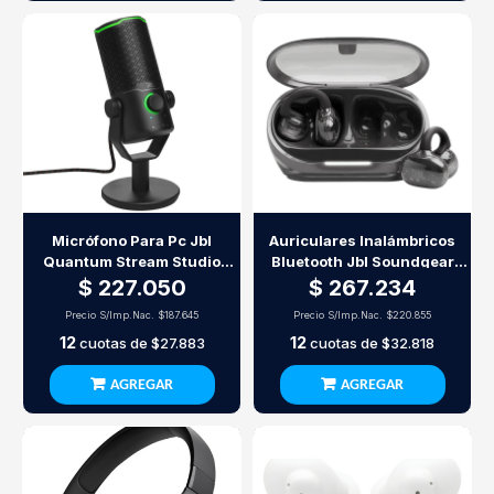
Micrófono Para Pc Jbl
Auriculares Inalámbricos
Quantum Stream Studio
Bluetooth Jbl Soundgear
Negro Usb Condensador
Clips Open Ear Negros
$ 227.050
$ 267.234
Precio S/Imp.Nac.
$187.645
Precio S/Imp.Nac.
$220.855
12
12
cuotas de
$27.883
cuotas de
$32.818
AGREGAR
AGREGAR