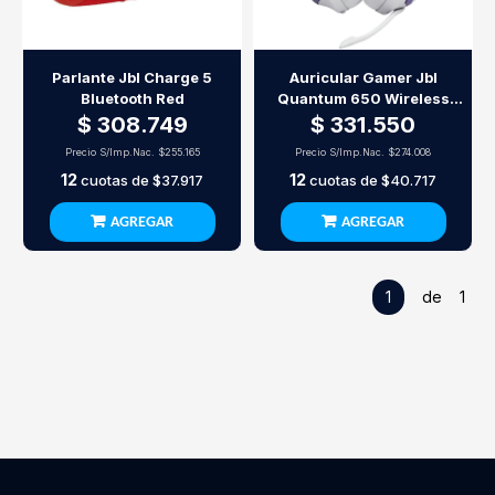
Parlante Jbl Charge 5
Auricular Gamer Jbl
Bluetooth Red
Quantum 650 Wireless
White
$ 308.749
$ 331.550
Precio S/Imp.Nac.
$255.165
Precio S/Imp.Nac.
$274.008
12
12
cuotas de
$37.917
cuotas de
$40.717
AGREGAR
AGREGAR
1
de 1