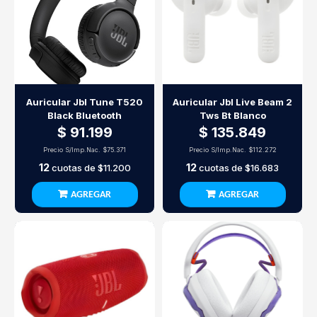
Auricular Jbl Tune T520
Auricular Jbl Live Beam 2
Black Bluetooth
Tws Bt Blanco
$ 91.199
$ 135.849
Precio S/Imp.Nac.
$75.371
Precio S/Imp.Nac.
$112.272
12
12
cuotas de
$11.200
cuotas de
$16.683
AGREGAR
AGREGAR