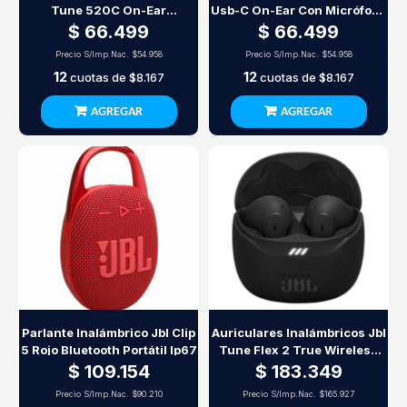
Tune 520C On-Ear
Usb-C On-Ear Con Micrófono
Inalámbricos Blanco
Violeta
$ 66.499
$ 66.499
Precio S/Imp.Nac.
$54.958
Precio S/Imp.Nac.
$54.958
12
12
cuotas de
$8.167
cuotas de
$8.167
AGREGAR
AGREGAR
Parlante Inalámbrico Jbl Clip
Auriculares Inalámbricos Jbl
5 Rojo Bluetooth Portátil Ip67
Tune Flex 2 True Wireless
Bluetooth Negro Con Anc
$ 109.154
$ 183.349
Precio S/Imp.Nac.
$90.210
Precio S/Imp.Nac.
$165.927