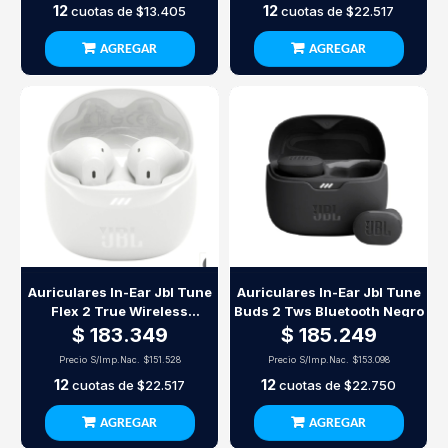
12
12
cuotas de
$13.405
cuotas de
$22.517
AGREGAR
AGREGAR
Auriculares In-Ear Jbl Tune
Auriculares In-Ear Jbl Tune
Flex 2 True Wireless
Buds 2 Tws Bluetooth Negro
Bluetooth Blanco
$ 183.349
$ 185.249
Precio S/Imp.Nac.
$151.528
Precio S/Imp.Nac.
$153.098
12
12
cuotas de
$22.517
cuotas de
$22.750
AGREGAR
AGREGAR