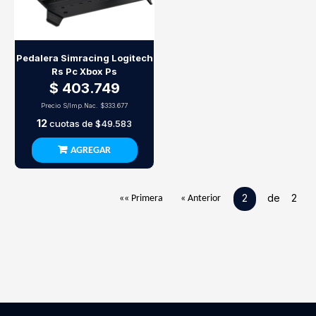
Pedalera Simracing Logitech
Rs Pc Xbox Ps
$ 403.749
Precio S/Imp.Nac.
$333.677
12
cuotas de
$49.583
AGREGAR
2
de 2
«« Primera
« Anterior