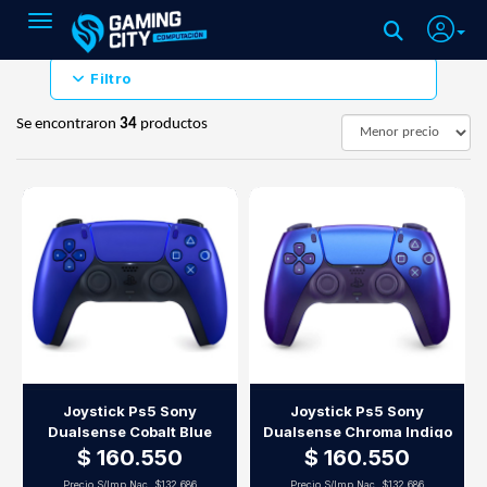
Toggle navigation
Filtro
Se encontraron
34
productos
Joystick Ps5 Sony
Joystick Ps5 Sony
Dualsense Cobalt Blue
Dualsense Chroma Indigo
$ 160.550
$ 160.550
Precio S/Imp.Nac.
$132.686
Precio S/Imp.Nac.
$132.686