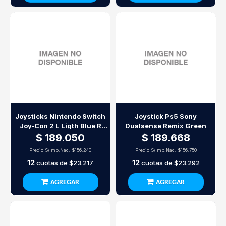
Joysticks Nintendo Switch
Joystick Ps5 Sony
Joy-Con 2 L Ligth Blue R
Dualsense Remix Green
Ligth Red
$ 189.050
$ 189.668
Precio S/Imp.Nac.
$156.240
Precio S/Imp.Nac.
$156.750
12
12
cuotas de
$23.217
cuotas de
$23.292
AGREGAR
AGREGAR