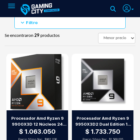
Toggle navigation
Filtro
Se encontraron
29
productos
Procesador Amd Ryzen 9
Procesador Amd Ryzen 9
9900X3D 12 Núcleos 24
9950X3D2 Dual Edition 16
Hilos Hasta 5.5Ghz Am5 Sin
Núcleos 32 Hilos Am5 Sin
$ 1.063.050
$ 1.733.750
Cooler
Cooler
Precio S/Imp.Nac.
$962.036
Precio S/Imp.Nac.
$1.569.005