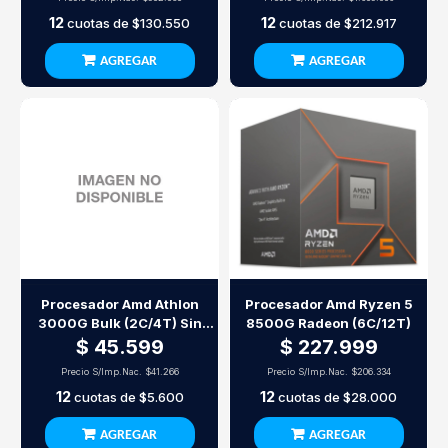
12
12
cuotas de
$130.550
cuotas de
$212.917
AGREGAR
AGREGAR
Procesador Amd Athlon
Procesador Amd Ryzen 5
3000G Bulk (2C/4T) Sin
8500G Radeon (6C/12T)
Cooler
$ 45.599
$ 227.999
Precio S/Imp.Nac.
$41.266
Precio S/Imp.Nac.
$206.334
12
12
cuotas de
$5.600
cuotas de
$28.000
AGREGAR
AGREGAR