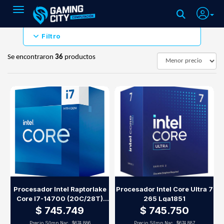
Toggle navigation
Filtro
Se encontraron
36
productos
Procesador Intel Raptorlake
Procesador Intel Core Ultra 7
Core I7-14700 (20C/28T)
265 Lga1851
14Va Gen S1700
$ 745.749
$ 745.750
Precio S/Imp.Nac.
$674.886
Precio S/Imp.Nac.
$674.887