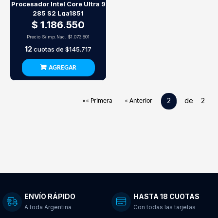
Procesador Intel Core Ultra 9
285 S2 Lga1851
$ 1.186.550
Precio S/Imp.Nac.
$1.073.801
12
cuotas de
$145.717
AGREGAR
2
de 2
«« Primera
« Anterior
ENVÍO RÁPIDO
HASTA 18 CUOTAS
A toda Argentina
Con todas las tarjetas