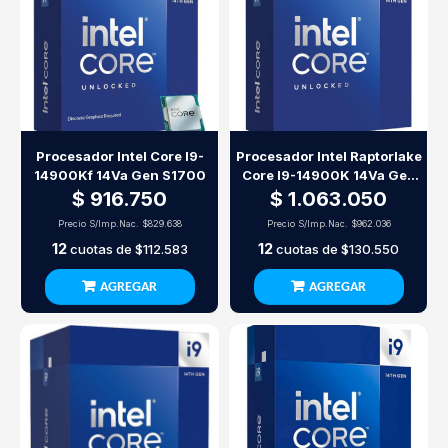
Procesador Intel Core I9-
Procesador Intel Raptorlake
14900Kf 14Va Gen S1700
Core I9-14900K 14Va Gen
S1700
$ 916.750
$ 1.063.050
Precio S/Imp.Nac.
$829.638
Precio S/Imp.Nac.
$962.036
12
12
cuotas de
$112.583
cuotas de
$130.550
AGREGAR
AGREGAR