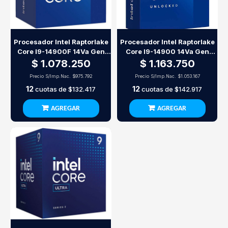
Procesador Intel Raptorlake
Procesador Intel Raptorlake
Core I9-14900F 14Va Gen
Core I9-14900 14Va Gen
S1700
S1700
$ 1.078.250
$ 1.163.750
Precio S/Imp.Nac.
$975.792
Precio S/Imp.Nac.
$1.053.167
12
12
cuotas de
$132.417
cuotas de
$142.917
AGREGAR
AGREGAR