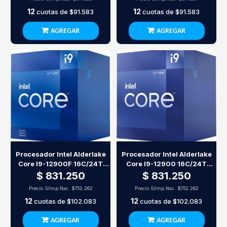
12
12
cuotas de
$91.583
cuotas de
$91.583
AGREGAR
AGREGAR
Procesador Intel Alderlake
Procesador Intel Alderlake
Core I9-12900F 16C/24T
Core I9-12900 16C/24T
8P/8E S1700
8P/8E S1700
$ 831.250
$ 831.250
Precio S/Imp.Nac.
$752.262
Precio S/Imp.Nac.
$752.262
12
12
cuotas de
$102.083
cuotas de
$102.083
AGREGAR
AGREGAR