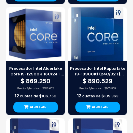
Procesador Intel Alderlake
Procesador Intel Raptorlake
Core I9-12900K 16C/24T
I9-13900Kf (24C/32T)
8P/8E S1700
8P/16E S1700
$ 869.250
$ 890.529
Precio S/Imp.Nac.
$786.652
Precio S/Imp.Nac.
$805.909
12
12
cuotas de
$106.750
cuotas de
$109.363
AGREGAR
AGREGAR