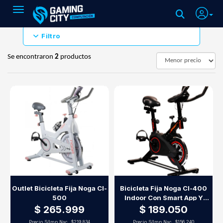
Toggle navigation
Filtro
Se encontraron
2
productos
Outlet Bicicleta Fija Noga Cl-
Bicicleta Fija Noga Cl-400
500
Indoor Con Smart App Y
Resistencia Ajustable
$ 265.999
$ 189.050
Precio S/Imp.Nac.
$219.834
Precio S/Imp.Nac.
$156.240