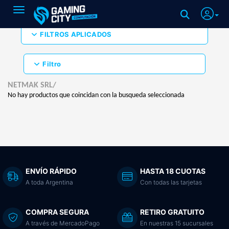
Toggle navigation
FILTROS APLICADOS
Filtro
NETMAK SRL/
No hay productos que coincidan con la busqueda seleccionada
ENVÍO RÁPIDO
HASTA 18 CUOTAS
A toda Argentina
Con todas las tarjetas
COMPRA SEGURA
RETIRO GRATUITO
A través de MercadoPago
En nuestras 15 sucursales