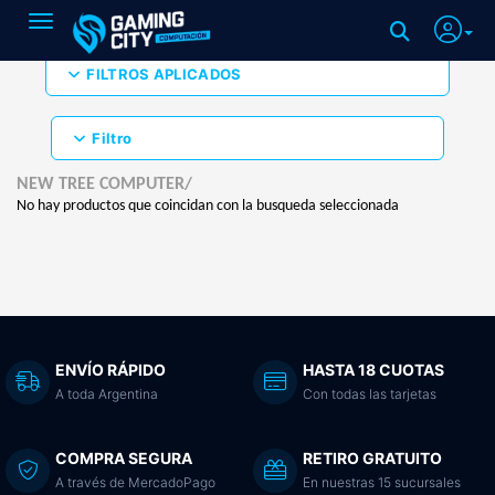
Toggle navigation
FILTROS APLICADOS
Filtro
NEW TREE COMPUTER/
No hay productos que coincidan con la busqueda seleccionada
ENVÍO RÁPIDO
HASTA 18 CUOTAS
A toda Argentina
Con todas las tarjetas
COMPRA SEGURA
RETIRO GRATUITO
A través de MercadoPago
En nuestras 15 sucursales