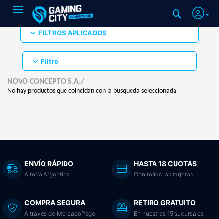
Toggle navigation
FILTROS APLICADOS
Filtro
NOVO CONCEPTO S.A./
No hay productos que coincidan con la busqueda seleccionada
ENVÍO RÁPIDO
HASTA 18 CUOTAS
A toda Argentina
Con todas las tarjetas
COMPRA SEGURA
RETIRO GRATUITO
A través de MercadoPago
En nuestras 15 sucursales