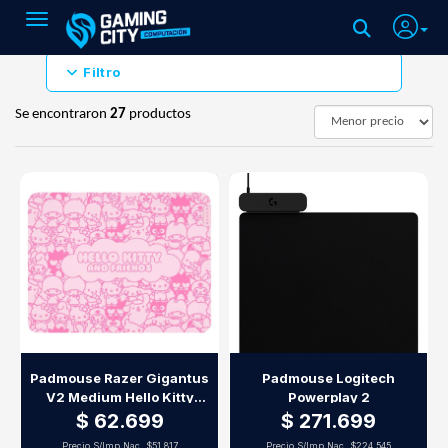
Toggle navigation
Filtro
Se encontraron
27
productos
Padmouse Razer Gigantus
Padmouse Logitech
V2 Medium Hello Kitty
Powerplay 2
Edition
$ 62.699
$ 271.699
Precio S/Imp.Nac.
$51.817
Precio S/Imp.Nac.
$224.545