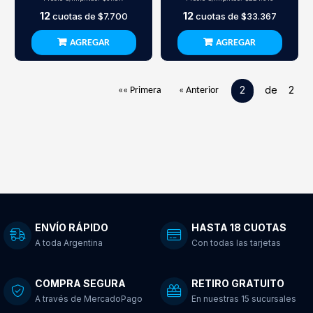
12
12
cuotas de
$7.700
cuotas de
$33.367
AGREGAR
AGREGAR
2
de 2
«« Primera
« Anterior
ENVÍO RÁPIDO
HASTA 18 CUOTAS
A toda Argentina
Con todas las tarjetas
COMPRA SEGURA
RETIRO GRATUITO
A través de MercadoPago
En nuestras 15 sucursales