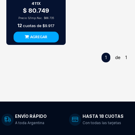
411X
$ 80.749
Precio S/Imp.Nac.
$66.735
12
cuotas de
$9.917
AGREGAR
1
de 1
ENVÍO RÁPIDO
HASTA 18 CUOTAS
A toda Argentina
Con todas las tarjetas