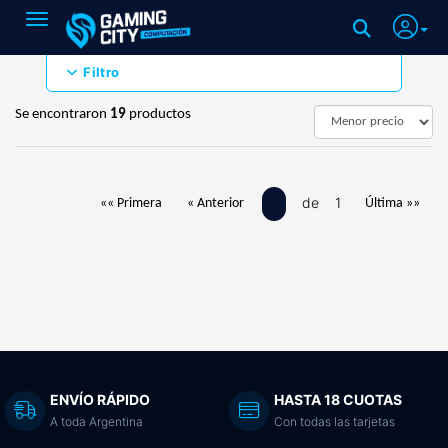
Toggle navigation
Filtro
Se encontraron
19
productos
de 1
«« Primera
« Anterior
Última »»
ENVÍO RÁPIDO
HASTA 18 CUOTAS
A toda Argentina
Con todas las tarjetas