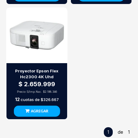
Proyector Epson Flex
Hc2300 4K Uhd
$ 2.659.999
Precio S/Imp.Nac.
$2.198.346
12
cuotas de
$326.667
AGREGAR
1
de 1