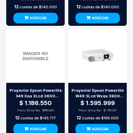
12
12
cuotas de
$140.000
cuotas de
$140.000
AGREGAR
AGREGAR
Proyector Epson Powerlite
Proyector Epson Powerlite
X49 Xga 3Lcd 3600
W49 3Lcd Wxga 3800
Lúmenes
Lúmenes
$ 1.186.550
$ 1.595.999
Precio S/Imp.Nac.
$980.620
Precio S/Imp.Nac.
$1.319.007
12
12
cuotas de
$145.717
cuotas de
$196.000
AGREGAR
AGREGAR