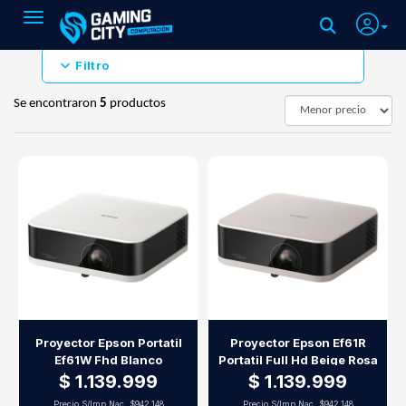
Toggle navigation
Filtro
Se encontraron
5
productos
Proyector Epson Portatil
Proyector Epson Ef61R
Ef61W Fhd Blanco
Portatil Full Hd Beige Rosa
$ 1.139.999
$ 1.139.999
Precio S/Imp.Nac.
$942.148
Precio S/Imp.Nac.
$942.148