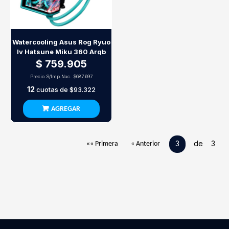
Watercooling Asus Rog Ryuo
Iv Hatsune Miku 360 Argb
$ 759.905
Precio S/Imp.Nac.
$687.697
12
cuotas de
$93.322
AGREGAR
3
de 3
«« Primera
« Anterior