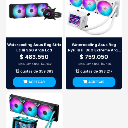
Watercooling Asus Rog Strix
Watercooling Asus Rog
Lc Iii 360 Argb Lcd
Ryujin Iii 360 Extreme Argb
White
$ 483.550
$ 759.050
Precio S/Imp.Nac.
$437.602
Precio S/Imp.Nac.
$627.314
12
12
cuotas de
$59.383
cuotas de
$93.217
AGREGAR
AGREGAR