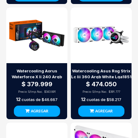
Watercooling Aorus
Watercooling Asus Rog Strix
Waterforce X Ii 240 Argb
Lc Iii 360 Argb White Lga1851
$ 379.999
$ 474.050
Precio S/Imp.Nac.
$343.891
Precio S/Imp.Nac.
$391.777
12
12
cuotas de
$46.667
cuotas de
$58.217
AGREGAR
AGREGAR