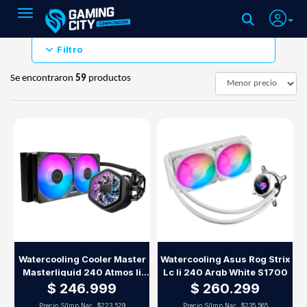
Toggle navigation
Filtro
Se encontraron
59
productos
Watercooling Cooler Master
Watercooling Asus Rog Strix
Masterliquid 240 Atmos Ii
Lc Ii 240 Argb White S1700
Vrm
$ 246.999
$ 260.299
Precio S/Imp.Nac.
$223.529
Precio S/Imp.Nac.
$235.565