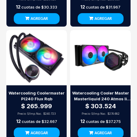
12
12
cuotas de
$30.333
cuotas de
$31.967
AGREGAR
AGREGAR
Watercooling Coolermaster
Watercooling Cooler Master
Pl240 Flux Rgb
Masterliquid 240 Atmos Ii
Pixel Le
$ 265.999
$ 303.524
Precio S/Imp.Nac.
$240.723
Precio S/Imp.Nac.
$274.682
12
12
cuotas de
$32.667
cuotas de
$37.275
AGREGAR
AGREGAR