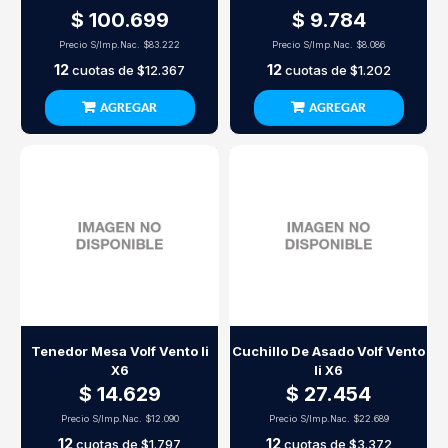
$ 100.699
$ 9.784
Precio S/Imp.Nac.
$83.222
Precio S/Imp.Nac.
$8.086
12
12
cuotas de
$12.367
cuotas de
$1.202
AGREGAR
AGREGAR
Tenedor Mesa Volf Vento Ii
Cuchillo De Asado Volf Vento
X6
Ii X6
$ 14.629
$ 27.454
Precio S/Imp.Nac.
$12.090
Precio S/Imp.Nac.
$22.689
12
12
cuotas de
$1.797
cuotas de
$3.372