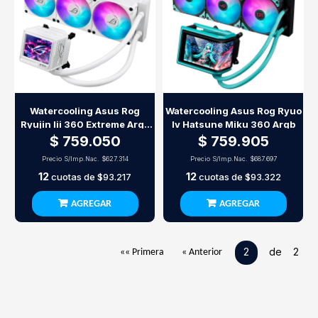
Watercooling Asus Rog
Watercooling Asus Rog Ryuo
Ryujin Iii 360 Extreme Argb
Iv Hatsune Miku 360 Argb
White
$ 759.050
$ 759.905
Precio S/Imp.Nac.
$627.314
Precio S/Imp.Nac.
$687.697
12
12
cuotas de
$93.217
cuotas de
$93.322
AGREGAR
AGREGAR
2
de 2
«« Primera
« Anterior