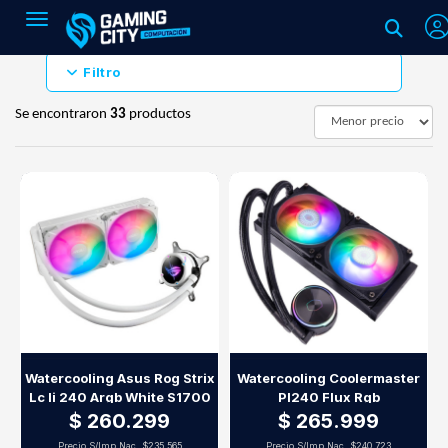
Toggle navigation
Filtro
Se encontraron
33
productos
Watercooling Asus Rog Strix
Watercooling Coolermaster
Lc Ii 240 Argb White S1700
Pl240 Flux Rgb
$ 260.299
$ 265.999
Precio S/Imp.Nac.
$235.565
Precio S/Imp.Nac.
$240.723