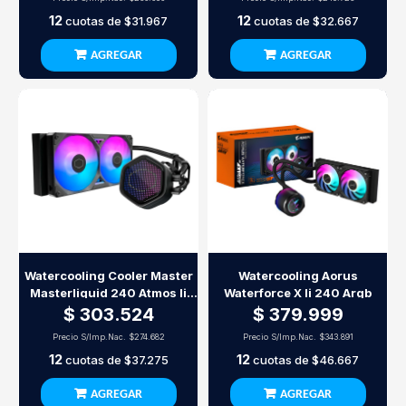
12
12
cuotas de
$31.967
cuotas de
$32.667
AGREGAR
AGREGAR
Watercooling Cooler Master
Watercooling Aorus
Masterliquid 240 Atmos Ii
Waterforce X Ii 240 Argb
Pixel Le
$ 303.524
$ 379.999
Precio S/Imp.Nac.
$274.682
Precio S/Imp.Nac.
$343.891
12
12
cuotas de
$37.275
cuotas de
$46.667
AGREGAR
AGREGAR