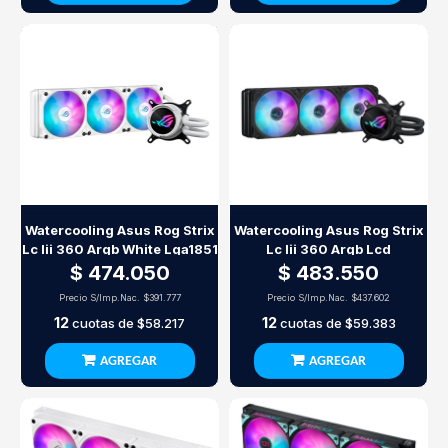
Watercooling Asus Rog Strix
Watercooling Asus Rog Strix
Lc Iii 360 Argb White Lga1851
Lc Iii 360 Argb Lcd
$ 474.050
$ 483.550
Precio S/Imp.Nac.
$391.777
Precio S/Imp.Nac.
$437.602
12
12
cuotas de
$58.217
cuotas de
$59.383
AGREGAR
AGREGAR