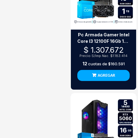
Pc Armada Gamer Intel
Core I3 12100F 16Gb 1Tb
Ssd Rtx 3050
$ 1.307.672
Precio S/Imp.Nac.
$1.183.414
12
cuotas de
$160.591
AGREGAR