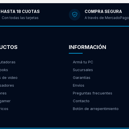
HASTA 18 CUOTAS
COMPRA SEGURA
Con todas las tarjetas
A través de MercadoPago
UCTOS
INFORMACIÓN
tadoras
Armá tu PC
ooks
Sucursales
s de video
Garantías
sadores
Envíos
ores
Preguntas frecuentes
 gamer
Contacto
ricos
Botón de arrepentimiento