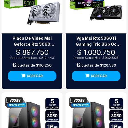
Placa De Video Msi
Vga Msi Rtx 5060Ti
Geforce Rtx 5060
Gaming Trio 8Gb Oc
Ventus 2X Oc White
Gddr7 Nvidia
$ 897.750
$ 1.030.750
8Gb Gddr7
Precio S/Imp.Nac.
$812.443
Precio S/Imp.Nac.
$932.805
12
12
cuotas de
$110.250
cuotas de
$126.583
AGREGAR
AGREGAR