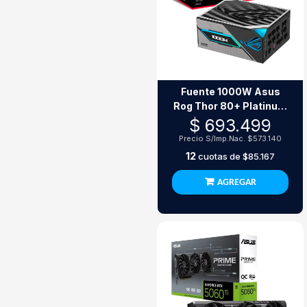
Fuente 1000W Asus
Rog Thor 80+ Platinum
Iii Atx 3.1 Black
$ 693.499
Precio S/Imp.Nac.
$573.140
12
cuotas de
$85.167
AGREGAR