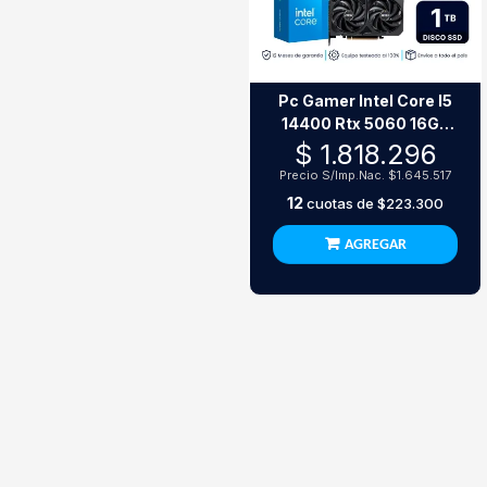
Pc Gamer Intel Core I5
14400 Rtx 5060 16Gb
Ssd 1Tb
$ 1.818.296
Precio S/Imp.Nac.
$1.645.517
12
cuotas de
$223.300
AGREGAR