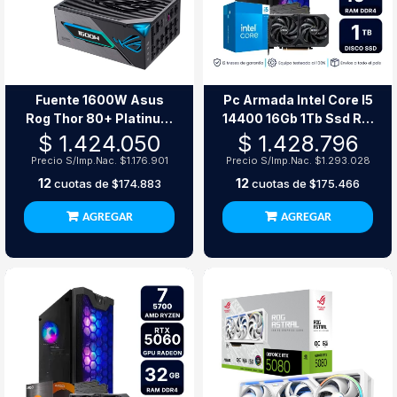
Fuente 1600W Asus
Pc Armada Intel Core I5
Rog Thor 80+ Platinum
14400 16Gb 1Tb Ssd Rtx
Iii Atx 3.1
3050
$ 1.424.050
$ 1.428.796
Precio S/Imp.Nac.
$1.176.901
Precio S/Imp.Nac.
$1.293.028
12
12
cuotas de
$174.883
cuotas de
$175.466
AGREGAR
AGREGAR