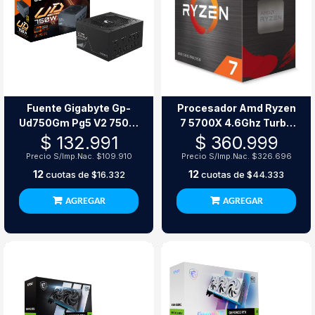
Fuente Gigabyte Gp-
Procesador Amd Ryzen
Ud750Gm Pg5 V2 750W
7 5700X 4.6Ghz Turbo
80+ Gold Modular
Am4 8 Núcleos 16 Hilos
$ 132.991
$ 360.999
Sin Gráficos
Precio S/Imp.Nac.
$109.910
Precio S/Imp.Nac.
$326.696
12
12
cuotas de
$16.332
cuotas de
$44.333
AGREGAR
AGREGAR