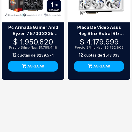
Pc Armada Gamer Amd
Placa De Video Asus
Ryzen 7 5700 32Gb
Rog Strix Astral Rtx
Ram 1Tb Ssd Rtx 5060
5080 16Gb Gddr7 Oc
$ 1.950.820
$ 4.179.999
White
Precio S/Imp.Nac.
$1.765.448
Precio S/Imp.Nac.
$3.782.805
12
12
cuotas de
$239.574
cuotas de
$513.333
AGREGAR
AGREGAR