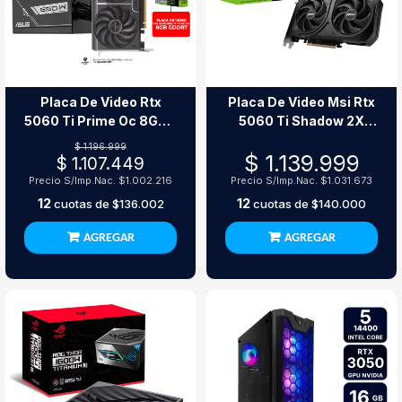
Placa De Video Rtx
Placa De Video Msi Rtx
5060 Ti Prime Oc 8Gb +
5060 Ti Shadow 2X
Fuente Prime 650W 80
8Gb Gddr7
$ 1.196.999
$ 1.139.999
Plus Bronze
$ 1.107.449
Precio S/Imp.Nac.
$1.002.216
Precio S/Imp.Nac.
$1.031.673
12
12
cuotas de
$136.002
cuotas de
$140.000
AGREGAR
AGREGAR