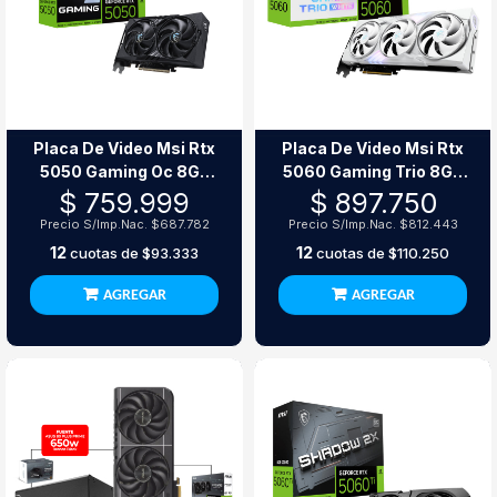
Placa De Video Msi Rtx
Placa De Video Msi Rtx
5050 Gaming Oc 8Gb
5060 Gaming Trio 8Gb
Gddr6
Oc White
$ 759.999
$ 897.750
Precio S/Imp.Nac.
$687.782
Precio S/Imp.Nac.
$812.443
12
12
cuotas de
$93.333
cuotas de
$110.250
AGREGAR
AGREGAR