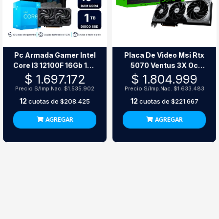
Pc Armada Gamer Intel
Placa De Video Msi Rtx
Core I3 12100F 16Gb 1Tb
5070 Ventus 3X Oc
Ssd Rtx 5060
12Gb Gddr6
$ 1.697.172
$ 1.804.999
Precio S/Imp.Nac.
$1.535.902
Precio S/Imp.Nac.
$1.633.483
12
12
cuotas de
$208.425
cuotas de
$221.667
AGREGAR
AGREGAR