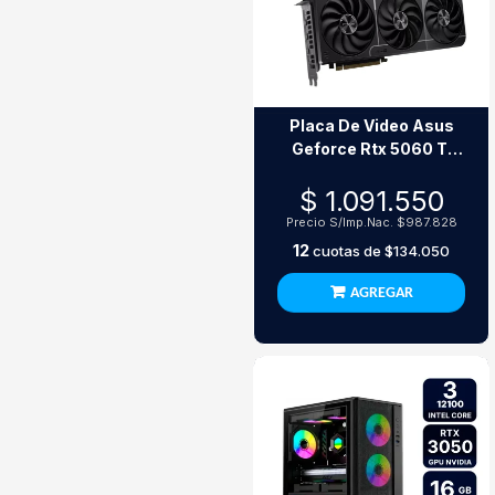
Placa De Video Asus
Geforce Rtx 5060 Ti
Prime Oc 8Gb Gddr7
$ 1.091.550
Precio S/Imp.Nac.
$987.828
12
cuotas de
$134.050
AGREGAR