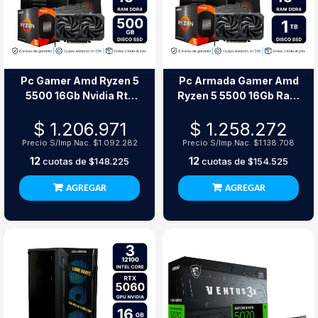
Pc Gamer Amd Ryzen 5
Pc Armada Gamer Amd
5500 16Gb Nvidia Rtx
Ryzen 5 5500 16Gb Ram
3050 Ssd 500Gb
1Tb Ssd Rtx 3050
$ 1.206.971
$ 1.258.272
Precio S/Imp.Nac.
$1.092.282
Precio S/Imp.Nac.
$1.138.708
12
12
cuotas de
$148.225
cuotas de
$154.525
AGREGAR
AGREGAR