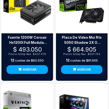
Fuente 1200W Corsair
Placa De Video Msi Rtx
Hx1200I Full Modular
5050 Shadow 2X Oc
80+ Platinum Atx 3.0
8Gb Gddr6
$ 493.050
$ 664.905
Precio S/Imp.Nac.
$407.479
Precio S/Imp.Nac.
$601.724
12
12
cuotas de
$60.550
cuotas de
$81.655
AGREGAR
AGREGAR