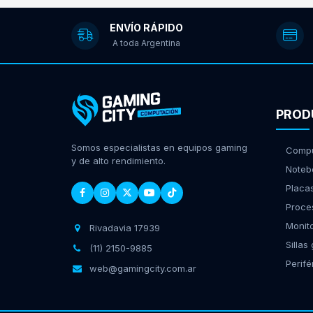
ENVÍO RÁPIDO
A toda Argentina
PROD
Somos especialistas en equipos gaming
Compu
y de alto rendimiento.
Noteb
Placa
Proce
Monit
Rivadavia 17939
Sillas
(11) 2150-9885
Perifé
web@gamingcity.com.ar