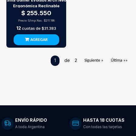
Silla Gamer Evolabs Arch Neo
Ergonómica Reclinable
$ 255.550
Precio S/Imp.Nac.
$211.198
12
cuotas de
$31.383
AGREGAR
1
de 2
Siguiente »
Última »»
ENVÍO RÁPIDO
HASTA 18 CUOTAS
A toda Argentina
Con todas las tarjetas