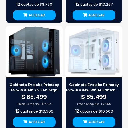
12
12
cuotas de
$8.750
cuotas de
$10.267
AGREGAR
AGREGAR
Gabinete Evolabs Primacy
Gabinete Evolabs Primacy
Evo-300Mb X3 Fan Argb
Evo-300Mw White Edition X3
Fan Argb
$ 85.499
$ 85.499
Precio S/Imp.Nac.
$77.375
Precio S/Imp.Nac.
$77.375
12
12
cuotas de
$10.500
cuotas de
$10.500
AGREGAR
AGREGAR