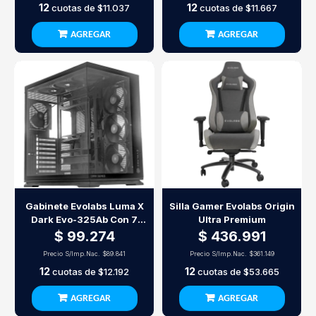
12
12
cuotas de
$11.037
cuotas de
$11.667
AGREGAR
AGREGAR
Gabinete Evolabs Luma X
Silla Gamer Evolabs Origin
Dark Evo-325Ab Con 7
Ultra Premium
Ventiladores Argb
$ 99.274
$ 436.991
Precio S/Imp.Nac.
$89.841
Precio S/Imp.Nac.
$361.149
12
12
cuotas de
$12.192
cuotas de
$53.665
AGREGAR
AGREGAR