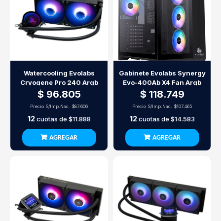
Watercooling Evolabs
Gabinete Evolabs Synergy
Cryogene Pro 240 Argb
Evo-400Ab X4 Fan Argb
$ 96.805
$ 118.749
Precio S/Imp.Nac.
$87.606
Precio S/Imp.Nac.
$107.465
12
12
cuotas de
$11.888
cuotas de
$14.583
AGREGAR
AGREGAR