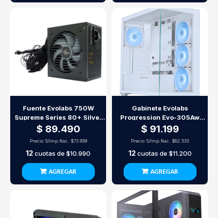
Fuente Evolabs 750W
Gabinete Evolabs
Supreme Series 80+ Silver
Progression Evo-305Aw
Evo80Bs-750W
White Edition X4 Fan Argb
$ 89.490
$ 91.199
Precio S/Imp.Nac.
$73.959
Precio S/Imp.Nac.
$82.533
12
12
cuotas de
$10.990
cuotas de
$11.200
AGREGAR
AGREGAR