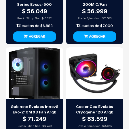
Series Evops-500
200M C/Fan
$ 56.049
$ 56.999
Precio S/Imp.Nac.
$46.322
Precio S/Imp.Nac.
$51.583
12
12
cuotas de
$6.883
cuotas de
$7.000
AGREGAR
AGREGAR
Gabinete Evolabs Innov8
Cooler Cpu Evolabs
Evo-210M X3 Fan Argb
Cryogene 120 Argb
$ 71.249
$ 83.599
Precio S/Imp.Nac.
$64.479
Precio S/Imp.Nac.
$75.655