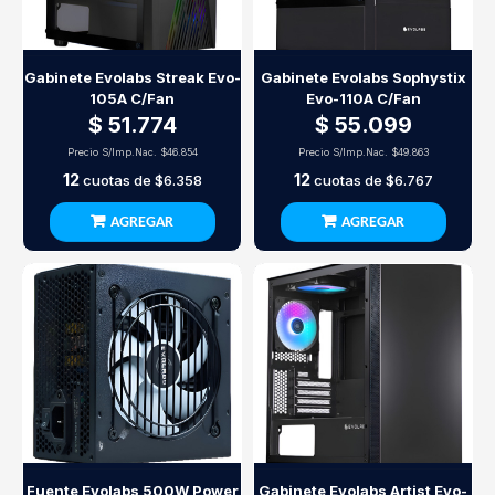
Gabinete Evolabs Streak Evo-
Gabinete Evolabs Sophystix
105A C/Fan
Evo-110A C/Fan
$ 51.774
$ 55.099
Precio S/Imp.Nac.
$46.854
Precio S/Imp.Nac.
$49.863
12
12
cuotas de
$6.358
cuotas de
$6.767
AGREGAR
AGREGAR
Fuente Evolabs 500W Power
Gabinete Evolabs Artist Evo-