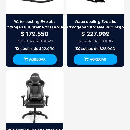
Watercooling Evolabs
Watercooling Evolabs
Cryogene Supreme 240 Argb
Cryogene Supreme 360 Argb
$ 179.550
$ 227.999
Precio S/Imp.Nac.
$162.489
Precio S/Imp.Nac.
$206.334
12
12
cuotas de
$22.050
cuotas de
$28.000
AGREGAR
AGREGAR