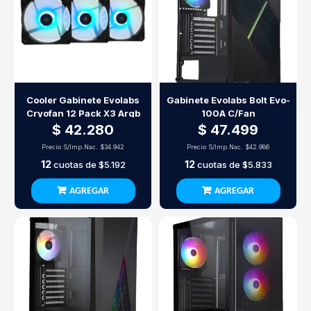
Cooler Gabinete Evolabs
Gabinete Evolabs Bolt Evo-
Cryofan 12 Pack X3 Argb
100A C/Fan
$ 42.280
$ 47.499
Precio S/Imp.Nac.
$34.942
Precio S/Imp.Nac.
$42.986
12
12
cuotas de
$5.192
cuotas de
$5.833
AGREGAR
AGREGAR