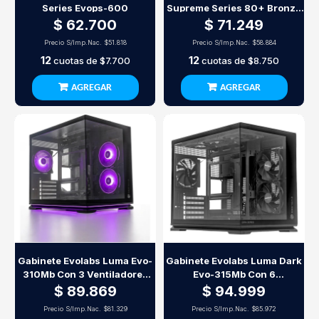
Series Evops-600
Supreme Series 80+ Bronze
Evo80Bs-650W
$ 62.700
$ 71.249
Precio S/Imp.Nac.
$51.818
Precio S/Imp.Nac.
$58.884
12
12
cuotas de
$7.700
cuotas de
$8.750
AGREGAR
AGREGAR
Gabinete Evolabs Luma Evo-
Gabinete Evolabs Luma Dark
310Mb Con 3 Ventiladores
Evo-315Mb Con 6
Argb
Ventiladores
$ 89.869
$ 94.999
Precio S/Imp.Nac.
$81.329
Precio S/Imp.Nac.
$85.972