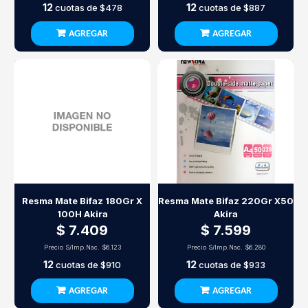
12
12
cuotas de
$478
cuotas de
$887
AGREGAR
AGREGAR
Resma Mate Bifaz 180Gr X
Resma Mate Bifaz 220Gr X50
100H Akira
Akira
$ 7.409
$ 7.599
Precio S/Imp.Nac.
$6.123
Precio S/Imp.Nac.
$6.280
12
12
cuotas de
$910
cuotas de
$933
AGREGAR
AGREGAR