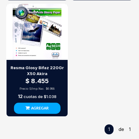
Resma Glosy Bifaz 220Gr
X50 Akira
$ 8.455
Precio S/Imp.Nac.
$6.988
12
cuotas de
$1.038
AGREGAR
1
de 1