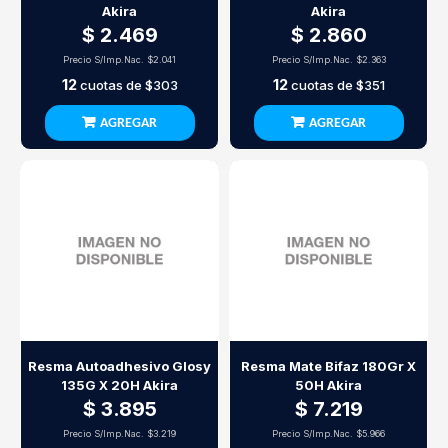
Akira
Akira
$ 2.469
$ 2.860
Precio S/Imp.Nac.
$2.041
Precio S/Imp.Nac.
$2.363
12
12
cuotas de
$303
cuotas de
$351
AGREGAR
AGREGAR
Resma Autoadhesivo Glosy
Resma Mate Bifaz 180Gr X
135G X 20H Akira
50H Akira
$ 3.895
$ 7.219
Precio S/Imp.Nac.
$3.219
Precio S/Imp.Nac.
$5.966