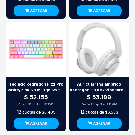
AGREGAR
AGREGAR
Teclado Redragon Fizz Pro
Auricular Inalámbrico
White/Pink K616-Rgb Switch
Redragon H610G Vibecore Bt
Red Inalambrico Español
White
$ 52.155
$ 53.199
Precio S/Imp.Nac.
$47.199
Precio S/Imp.Nac.
$43.966
12
12
cuotas de
$6.405
cuotas de
$6.533
AGREGAR
AGREGAR