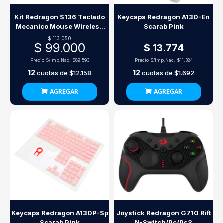
Kit Redragon S136 Teclado
Keycaps Redragon A130-En
Mecanico Mouse Wireless
Scarab Pink
Rgb
$ 113.050
$ 99.000
$ 13.774
Precio S/Imp.Nac.
$89.593
Precio S/Imp.Nac.
$11.384
12
12
cuotas de
$12.158
cuotas de
$1.692
AGREGAR
AGREGAR
Keycaps Redragon A130P-Sp
Joystick Redragon G710 Rift
Scarab Pink
N-Switch/Pc/Ps3