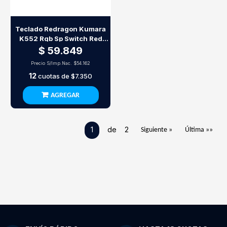
Teclado Redragon Kumara
K552 Rgb Sp Switch Red
Mecanico
$ 59.849
Precio S/Imp.Nac.
$54.162
12
cuotas de
$7.350
AGREGAR
1
de 2
Siguiente »
Última »»