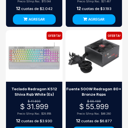
Precio S/Imp.Nac.
$15.044
Precio S/Imp.Nac.
$21.487
12
12
cuotas de
$2.042
cuotas de
$3.193
AGREGAR
AGREGAR
OFERTA!
OFERTA!
Teclado Redragon K512
Fuente 500W Redragon 80+
Shiva Rgb White (Es)
Bronze Rgps
$ 41.800
$ 66.499
$ 31.999
$ 55.999
Precio S/Imp.Nac.
$28.958
Precio S/Imp.Nac.
$46.280
12
12
cuotas de
$3.930
cuotas de
$6.877