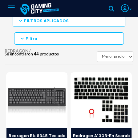
Toggle navigation
FILTROS APLICADOS
Filtro
REDRAGON/
Se encontraron
44
productos
Redragon Bk-8345 Teclado
Redragon A130B-En Scarab