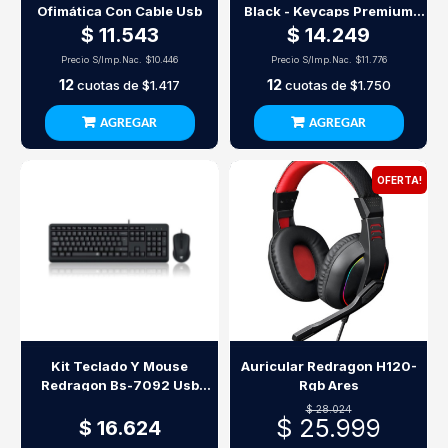
Ofimática Con Cable Usb
Black - Keycaps Premium
Para Teclados Mecánicos
$ 11.543
$ 14.249
Precio S/Imp.Nac.
$10.446
Precio S/Imp.Nac.
$11.776
12
12
cuotas de
$1.417
cuotas de
$1.750
AGREGAR
AGREGAR
OFERTA!
Kit Teclado Y Mouse
Auricular Redragon H120-
Redragon Bs-7092 Usb
Rgb Ares
Qwerty Negro
$ 28.024
$ 25.999
$ 16.624