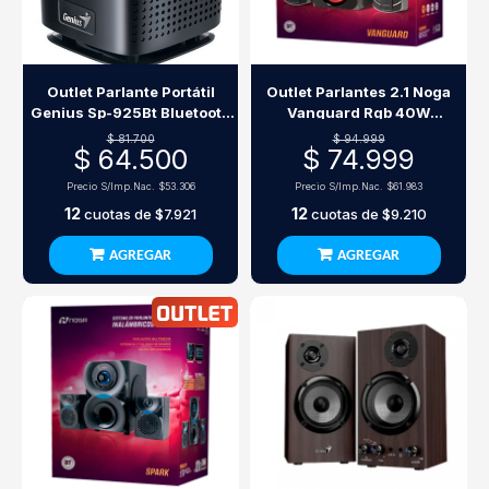
Outlet Parlante Portátil
Outlet Parlantes 2.1 Noga
Genius Sp-925Bt Bluetooth
Vanguard Rgb 40W
10W Negro
Bluetooth
$ 81.700
$ 94.999
$ 64.500
$ 74.999
Precio S/Imp.Nac.
$53.306
Precio S/Imp.Nac.
$61.983
12
12
cuotas de
$7.921
cuotas de
$9.210
AGREGAR
AGREGAR