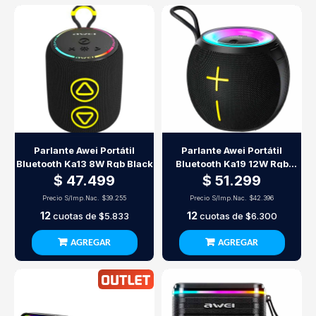
Parlante Awei Portátil
Parlante Awei Portátil
Bluetooth Ka13 8W Rgb Black
Bluetooth Ka19 12W Rgb
Black
$ 47.499
$ 51.299
Precio S/Imp.Nac.
$39.255
Precio S/Imp.Nac.
$42.396
12
12
cuotas de
$5.833
cuotas de
$6.300
AGREGAR
AGREGAR