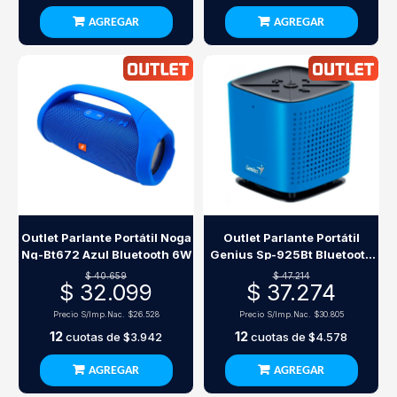
AGREGAR
AGREGAR
Outlet Parlante Portátil Noga
Outlet Parlante Portátil
Ng-Bt672 Azul Bluetooth 6W
Genius Sp-925Bt Bluetooth
10W Azul
$ 40.659
$ 47.214
$ 32.099
$ 37.274
Precio S/Imp.Nac.
$26.528
Precio S/Imp.Nac.
$30.805
12
12
cuotas de
$3.942
cuotas de
$4.578
AGREGAR
AGREGAR