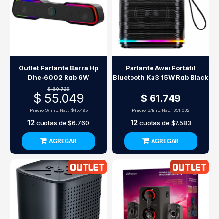
Outlet Parlante Barra Hp
Parlante Awei Portátil
Dhe-6002 Rgb 6W
Bluetooth Ka3 15W Rgb Black
$ 69.729
$ 55.049
$ 61.749
Precio S/Imp.Nac.
$45.495
Precio S/Imp.Nac.
$51.032
12
12
cuotas de
$6.760
cuotas de
$7.583
AGREGAR
AGREGAR