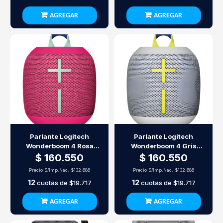
AGREGAR
AGREGAR
Parlante Logitech
Parlante Logitech
Wonderboom 4 Rosa
Wonderboom 4 Gris
Bluetooth
Bluetooth
$ 160.550
$ 160.550
Precio S/Imp.Nac.
$132.686
Precio S/Imp.Nac.
$132.686
12
12
cuotas de
$19.717
cuotas de
$19.717
AGREGAR
AGREGAR