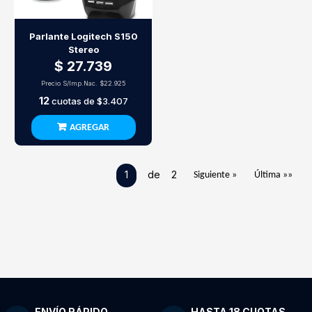
Parlante Logitech S150
Stereo
$ 27.739
Precio S/Imp.Nac.
$22.925
12
cuotas de
$3.407
AGREGAR
1
de 2
Siguiente »
Última »»
ENVÍO RÁPIDO
HASTA 18 CUOTAS