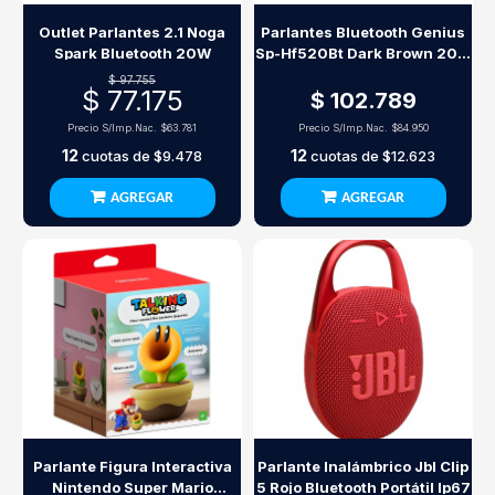
Outlet Parlantes 2.1 Noga
Parlantes Bluetooth Genius
Spark Bluetooth 20W
Sp-Hf520Bt Dark Brown 20W
Rms Madera
$ 97.755
$ 77.175
$ 102.789
Precio S/Imp.Nac.
$63.781
Precio S/Imp.Nac.
$84.950
12
12
cuotas de
$9.478
cuotas de
$12.623
AGREGAR
AGREGAR
Parlante Figura Interactiva
Parlante Inalámbrico Jbl Clip
Nintendo Super Mario
5 Rojo Bluetooth Portátil Ip67