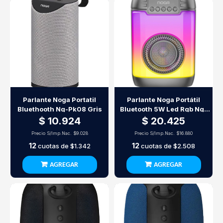
Parlante Noga Portatil
Parlante Noga Portátil
Bluethooth Ng-Pk08 Gris
Bluetooth 5W Led Rgb Ng-
Bt640 Con Manija Y Mic In
$ 10.924
$ 20.425
Precio S/Imp.Nac.
$9.028
Precio S/Imp.Nac.
$16.880
12
12
cuotas de
$1.342
cuotas de
$2.508
AGREGAR
AGREGAR