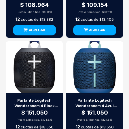
Talking Flower
$ 108.964
$ 109.154
Precio S/Imp.Nac.
$90.053
Precio S/Imp.Nac.
$90.210
12
12
cuotas de
$13.382
cuotas de
$13.405
AGREGAR
AGREGAR
Parlante Logitech
Parlante Logitech
Wonderboom 4 Black
Wonderboom 4 Azul
Bluetooth
Bluetooth
$ 151.050
$ 151.050
Precio S/Imp.Nac.
$124.835
Precio S/Imp.Nac.
$124.835
12
12
cuotas de
$18.550
cuotas de
$18.550