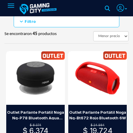
Toggle navigation
Filtro
Se encontraron
45
productos
Outlet Parlante Portátil Noga
Outlet Parlante Portátil Noga
Ng-P78 Bluetooth Agua
Ng-Bt672 Rojo Bluetooth 6W
Negro
$ 8.074
$ 24.984
$ 6.374
$ 19.724