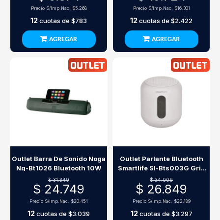
Precio S/Imp.Nac.
$5.268
Precio S/Imp.Nac.
$16.301
12
12
cuotas de
$783
cuotas de
$2.422
AGREGAR
AGREGAR
Outlet Barra De Sonido Noga
Outlet Parlante Bluetooth
Ng-Bt1026 Bluetooth 10W
Smartlife Sl-Bts003G Gris
5W Tws
$ 31.349
$ 34.009
$ 24.749
$ 26.849
Precio S/Imp.Nac.
$20.454
Precio S/Imp.Nac.
$22.189
12
12
cuotas de
$3.039
cuotas de
$3.297