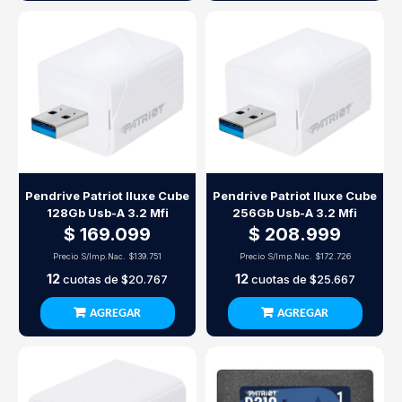
Pendrive Patriot Iluxe Cube
Pendrive Patriot Iluxe Cube
128Gb Usb-A 3.2 Mfi
256Gb Usb-A 3.2 Mfi
$ 169.099
$ 208.999
Precio S/Imp.Nac.
$139.751
Precio S/Imp.Nac.
$172.726
12
12
cuotas de
$20.767
cuotas de
$25.667
AGREGAR
AGREGAR