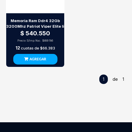
Memoria Ram Ddr4 32Gb
3200Mhz Patriot Viper Elite Ii
$ 540.550
Precio S/Imp.Nac.
$489.186
12
cuotas de
$66.383
AGREGAR
1
de 1