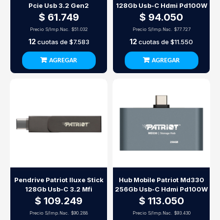
Pcie Usb 3.2 Gen2
128Gb Usb-C Hdmi Pd100W
$ 61.749
$ 94.050
Precio S/Imp.Nac.
$51.032
Precio S/Imp.Nac.
$77.727
12
12
cuotas de
$7.583
cuotas de
$11.550
AGREGAR
AGREGAR
Pendrive Patriot Iluxe Stick
Hub Mobile Patriot Md330
128Gb Usb-C 3.2 Mfi
256Gb Usb-C Hdmi Pd100W
$ 109.249
$ 113.050
Precio S/Imp.Nac.
$90.288
Precio S/Imp.Nac.
$93.430