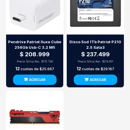
Pendrive Patriot Iluxe Cube
Disco Ssd 1Tb Patriot P210
256Gb Usb-C 3.2 Mfi
2.5 Sata3
$ 208.999
$ 237.499
Precio S/Imp.Nac.
$172.726
Precio S/Imp.Nac.
$214.931
12
12
cuotas de
$25.667
cuotas de
$29.167
AGREGAR
AGREGAR